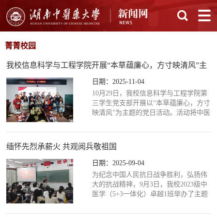
菁菁校园
我校信息科学与工程学院开展“本草蕴廉心，方寸映清风”主
题党日活动
日期：2025-11-04
10月29日，我校信息科学与工程学院第
三学生党支部开展以“本草蕴廉心，方寸
映清风”为主题的党日活动。活动将中医
药的药用价值与清正廉洁的精神价值巧
妙融合，让党员们亲手制作廉洁主题中
药标本作品，以药性引廉心，以清廉促
缅怀先烈承薪火 共观阅兵敬祖国
清风，展示新时代青年的清廉景象。活
动中，支部党员以莲子、荷叶、菊花、
日期：2025-09-04
决明子等中药材为创作材料，精心制作
为纪念中国人民抗日战争胜利，弘扬伟
廉洁主题标本作品。学生党员黄梦琼表
大的抗战精神，9月3日，我校2023级中
示：“在制作过程中，我不仅了解了中药
医学（5+3一体化）卓越1班举办了主题
材特性，更深入思...
为“缅怀先烈承薪火，共观阅兵敬祖国”
的思政班会活动。本次班会旨在通过观