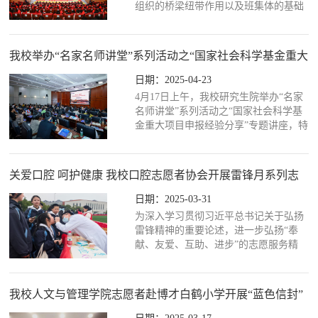
推拿与康复学院、中医学院、药学院、
组织的桥梁纽带作用以及班集体的基础
第一中医临床学院策划...
保障作用，4月25日晚，我校人文与管
理学院在大学生活动中心举行第五届党
团班协同育人生态系统颁奖典礼。校党
我校举办“名家名师讲堂”系列活动之“国家社会科学基金重大
委委员、组织人事部焦珞珈，学生工作
项目申报经验分享”讲座
部、校团委及学院相关负责人、受表彰
日期：2025-04-23
的学生代表以及2024级全体学生共400
4月17日上午，我校研究生院举办“名家
余人参加本次活动。焦珞珈表示，“党团
名师讲堂”系列活动之“国家社会科学基
班协同育人”是人文与管理学院践行多年
金重大项目申报经验分享”专题讲座，特
的育人工作模式，形成...
邀海军军医大学周兰姝教授担任主讲。
副校长喻嵘主持活动，研究生院、教师
发展与评估建设处负责人，护理学院、
关爱口腔 呵护健康 我校口腔志愿者协会开展雷锋月系列志
马克思主义学院及人文与管理学院党政
愿活动
领导、师生代表参会。周兰姝教授以“国
日期：2025-03-31
家社会科学基金与国家自然科学基金申
为深入学习贯彻习近平总书记关于弘扬
报异同”为主题，从选题策略、申报书撰
雷锋精神的重要论述，进一步弘扬“奉
写、团队协作及经费管理四大维度展开
献、友爱、互助、进步”的志愿服务精
系统解析。她指...
神，营造“雷锋精神，人人可学；奉献爱
心，处处可为”的良好氛围，我校口腔志
愿者协会深入大、中、小学校园，掀起
我校人文与管理学院志愿者赴博才白鹤小学开展“蓝色信封”
爱心热潮。在南雅中学、金鹰小学和本
志愿服务活动
校校园，普及口腔健康知识，传递关