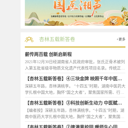
杏林五载新答卷
+更多
2026-07-24
【我敢闯 我会创】百余名高校学子走进望城，实地感受城
薪传两百载 创新启新程
2021年12月30日经湖南省人民政府审批，张氏正骨术被列
2026-07-21
入第五批省级非物质文化遗产代表性项目名录。传统正骨
【我敢闯 我会创】1707个项目、314支大学生团队——“长
复位+经皮椎体成形微创术为高龄胸腰椎压缩性骨折提供
【杏林五载新答卷】④三块金牌 映照千年中医的创新传承
个性化治疗。在显微镜、脊柱内镜辅佐下的各类脊柱手
2026-07-18
深耕五年路，杏林满桃李。 “十四五”时期，湖南中医药大
术。采用小夹板固定治疗轻症骨折。张紫赓与骨伤科部分
学扎根中国大地，胸怀“国之大者”，聚焦国家所需、行业
【我敢闯 我会创】近60支团队角逐“科技+民生”新赛道 ​“低
学徒合影（前左往右：施访梅 刘立铸 孙达武 张茂珍 张健
所趋、学校所能，努力建设“六个更高”办学体系，致力于
民 沈若龙 何振文）。1987年成立湖南中医药学会骨伤科
【杏林五载新答卷】③科技创新生动力 中医赋能促发展
打造行业一流、国际知名、中医药特色鲜明的高水平教学
2026-07-15
专业委员会。第六代领军人物孙达武与分支孙氏正骨流...
【编者按】深耕五年路，杏林满桃李。“十四五”时期，湖
研究型大学，写就了高质量发展的新篇章。 站在承上启
【我敢闯 我会创】创沙洲OPC街区首期路演活动举行 10支
南中医药大学扎根中国大地，胸怀“国之大者”，聚焦国家
下的历史时刻，国际在线湖南频道携手湖南中医药大学宣
所需、行业所趋、学校所能，努力建设“六个更高”办学体
传统战部，共同推出《杏林五载新答卷》系列策划，从开
【杏林五载新答卷】②建满意校园 暖师生心田