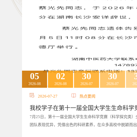
05
02
30
30
2026-08
2026-08
2026-07
2026-07
20
2026-08-05
2026-08-02
2026-07-30
2026-07-30
2026-07-30
2026-07-29
2026-07-28
2026-07-27
热点要闻
热点要闻
热点要闻
热点要闻
热点要闻
热点要闻
热点要闻
热点要闻
讣告 | 沉痛悼念湖南中医药大学原党委书
锚定“十五五”发展航向 锻造过硬中坚力量
我校浏阳校友会第三次会员代表大会圆满
株洲市副市长钟燕一行来校调研交流
戴爱国一行赴长沙健康学院调研交流
精准把脉促招生 校领导深入招生录取现场
喜报！我校斩获9项2024—2025年度湖南
我校学子在第十一届全国大学生生命科学竞
蔡光先同志生平蔡光先同志，生于1951年6月，湖南益阳人
7月31日至8月2日，我校第二附属医院在长沙开慧教育学院
相约岐黄路，同心耀浏阳，为持续夯实校友联络根基，搭建校
7月29日，株洲市人民政府副市长钟燕一行来校调研交流。
7月28日，校党委书记戴爱国一行赴长沙健康学院调研交流
盛夏七月，校党委书记戴爱国，副校长喻嵘、校纪委书记张克
7月27日，2024—2025年度湖南省科学技术奖励大会在
7月25日，第十一届全国大学生生命科学竞赛（科学探究类
贴专家。1973年进入湖南中医学院医疗系学习。1976年留校任教。
管理能力提升培训班。校党委书记戴爱国出席开班式并讲话。医
中大、团结湖中大”建设，7月29日下午，我校浏阳校友会第三次
对钟燕一行的到来表示热烈欢迎，对株洲市委、市政府长期以来
廖端芳参与座谈。戴爱国对长沙健康学院长期以来对学校发展改
生录取工作进展，并亲切慰问假期坚守一线的师生员工。在招生
全会精神，全面落实全国科技大会、国家科学技术奖励大会、两
团队表现优异，凭借出色的科研素养，在众多高校中脱颖而出，