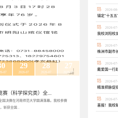
2026-08
锚定“十五五
2026-07
我校浏阳校
2026-07
株洲市副市
30
29
28
27
2026-07
戴爱国一行
26-07
2026-07
2026-07
2026-07
2026-07
精准把脉促
记蔡光先
召开
省科学技术奖－科技创新...
赛（科学探究类）全...
2026-07
，研究员，博士生导师，享受国务院政府特殊津
举办以“跨越之阶，精进之道”为主题的中层干部
地资源互通桥梁，深化“一流湖中大、幸福湖
我校党委书记戴爱国出席座谈会。会上，戴爱国
。长沙健康学院理事会荣誉理事长赵小年、校长
勤先后赴招生就业处现场办公，实地检查招
长沙隆重召开。会议深入学习贯彻党的二十届四中
）全国决赛在河南师范大学圆满落幕。我校参赛
喜报！我校斩
1983年...
院领导...
会员代...
给予学校...
革建设的...
录取现场...
院院士大会...
斩获全国...