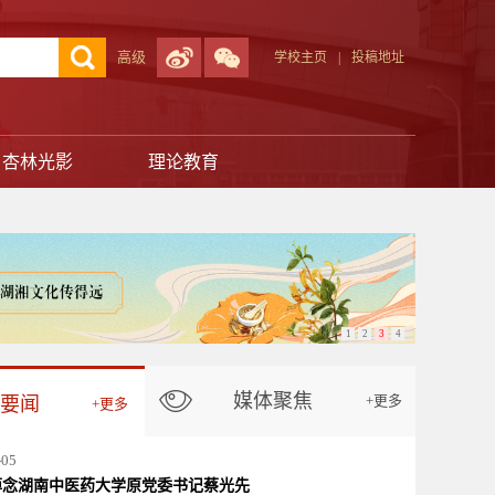
高级
学校主页
|
投稿地址
杏林光影
理论教育
1
2
3
4
媒体聚焦
+更多
要闻
+更多
-05
痛悼念湖南中医药大学原党委书记蔡光先