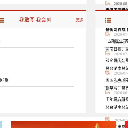
2026-08
走进国家级
我敢闯 我会创
+更多
2026-08
薪传两百载 
2026-07
铜
“古籍医生”养
2026-07
湖南日报：凝
2026-07
邓奕辉②：甜
2026-07
总台湖南总
2026-07
银2铜
国医湘声·邓
2026-07
新华网：世界
2026-06
千年经方融
2026-07
总台湖南总
2026-07
中央广电总台