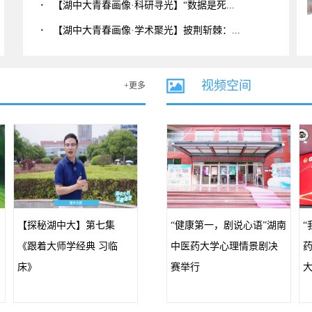
·
【湖中大青春画像·科研寻光】“数据是死...
·
【湖中大青春画像·学术聚光】披荆斩棘：...
视频空间
+更多
【探秘湖中大】第七集
“健康第一，剧说心语”湖南
“
《跟着大师学经典 习临
中医药大学心理情景剧决
床》
赛举行