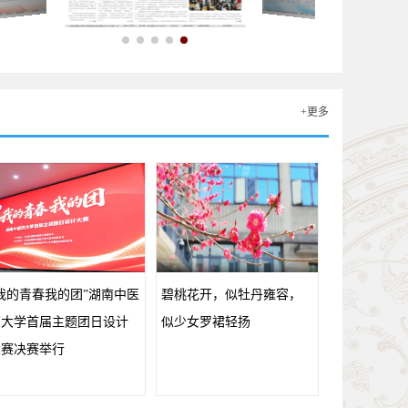
+更多
我的青春我的团”湖南中医
碧桃花开，似牡丹雍容，
药大学首届主题团日设计
似少女罗裙轻扬
大赛决赛举行