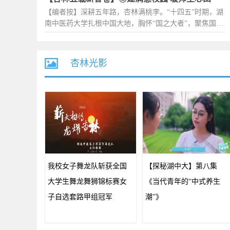
系，致力于打造行业一流、国际知名、中医药特色鲜明的
放办学、人才培养、教学科研、社会服务等方...
【编者按】深耕五年路，杏林满桃李。“十四五”时期，湖
高水平教学研究型大学，写就了高质量发展的新篇章。站
南中医药大学扎根中国大地，胸怀“国之大者”，聚焦国家
在承上启下的历史时刻，学校宣传统战部，共同推出《杏
所需、行业所趋、学校所能，努力建设“六个更高”办学体
林五载新答卷》系列策划，从开放办学、人才培养、教学
系，致力于打造行业一流、国际知名、中医药特色鲜明的
科研、社会服务等方面，多角度展示学校“十...
高水平教学研究型大学，写就了高质量发展的新篇章。站
杏林光影
在承上启下的历史时刻，国际在线湖南频道携手湖南中医
药大学宣传统战部，共同推出《杏林五载新答卷》系列策
划，从开放办学、人才培养、教学科研、社会...
我校女子舞龙队斩获全国
【探秘湖中大】第八集
大学生舞龙舞狮锦标赛女
《当代青年的“中式养生
子自选套路甲组冠军
潮”》