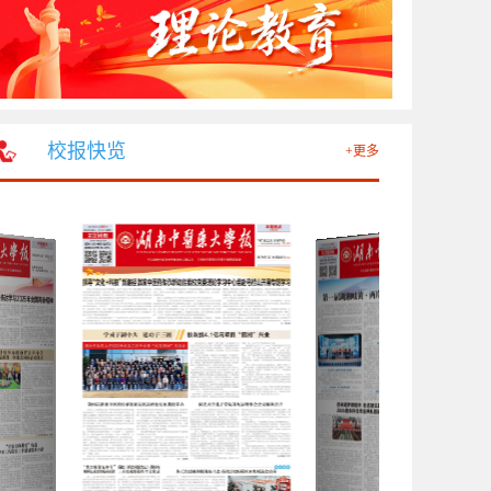
校报快览
+更多