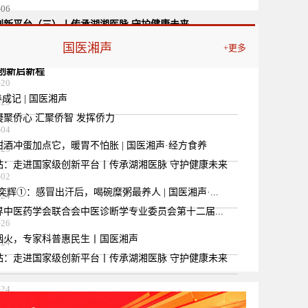
-06
创新平台（三）丨传承湖湘医脉 守护健康未来
国医湘声
+更多
-06
创新启新程
-20
成记 | 国医湘声
-29
聚侨心 汇聚侨智 发挥侨力
-04
酒冲蛋加点它，暖胃不怕胀 | 国医湘声·经方食养
-25
站：走进国家级创新平台丨传承湖湘医脉 守护健康未来
-02
奕辉①：感冒出汗后，喝碗糜粥最养人 | 国医湘声·...
-24
中医药学会联合会中医诊断学专业委员会第十二届...
-26
烟火，专家科普惠民生丨国医湘声
-24
站：走进国家级创新平台丨传承湖湘医脉 守护健康未来
-24
国际在线：走进国家级创新平台（三）丨传承湖湘...