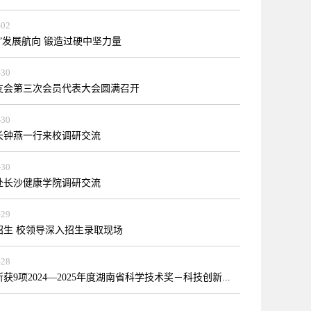
-02
”发展航向 锻造过硬中坚力量
-30
友会第三次会员代表大会圆满召开
-30
长钟燕一行来校调研交流
-30
赴长沙健康学院调研交流
-29
招生 校领导深入招生录取现场
-28
获9项2024—2025年度湖南省科学技术奖－科技创新...