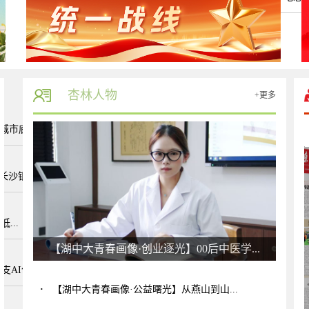
杏林人物
+更多
市底蕴...
沙银...
...
【湖中大青春画像·创业逐光】00后中医学...
AI创业...
·
【湖中大青春画像·公益曙光】从燕山到山...