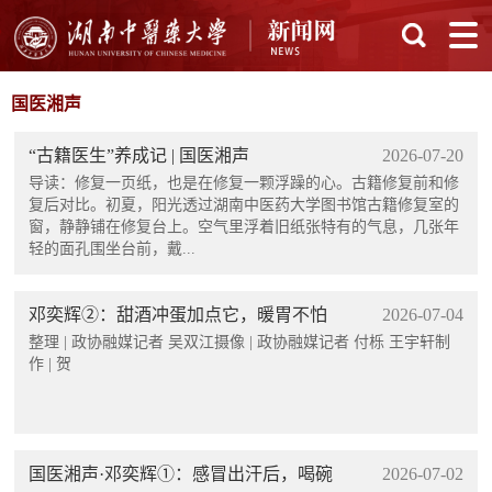
国医湘声
“古籍医生”养成记 | 国医湘声
2026-07-20
导读：修复一页纸，也是在修复一颗浮躁的心。古籍修复前和修
复后对比。初夏，阳光透过湖南中医药大学图书馆古籍修复室的
窗，静静铺在修复台上。空气里浮着旧纸张特有的气息，几张年
轻的面孔围坐台前，戴...
邓奕辉②：甜酒冲蛋加点它，暖胃不怕
2026-07-04
胀 | 国医湘声·经方食养
整理 | 政协融媒记者 吴双江摄像 | 政协融媒记者 付栎 王宇轩制
作 | 贺
国医湘声·邓奕辉①：感冒出汗后，喝碗
2026-07-02