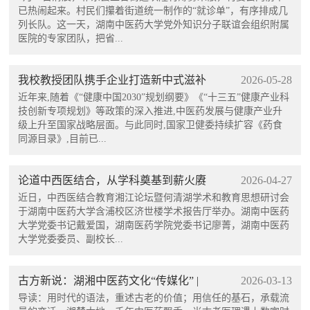
已热闹起来。村民们攥着街道统一制作的“就诊单”，有序排成几
列长队。这一天，湖南中医药大学党外知识分子联谊会组织附属
医院的专家团队，把省...
我校教授团队携手企业打造新中式滋补
2026-05-28
产品
近年来,随着《“健康中国2030”规划纲要》《“十三五”健康产业科
技创新专项规划》等政策的深入推进,中医药发展与健康产业升
级上升至国家战略层面。与此同时,国家卫健委持续扩容《药食
同源目录》,目前已...
论道中西医结合，从学科奠基到薪火赓
2026-04-27
续的教育思想力量|国医湘声
近日，中西医结合教育湘江论坛暨何清湖学术和教育思想研讨会
于湖南中医药大学含浦校区济世楼学术报告厅举办。湖南中医药
大学党委书记戴爱国，湖南医药学院党委书记廖菁，湖南中医药
大学党委委员、副校长...
古方新说：湖湘中医药文化“传媒化” |
2026-03-13
国医湘声·议堂
导读：用时代的语法，重述古老的价值；用信任的基石，承载流