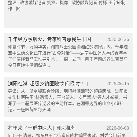
糜粥最养人 | 国医湘声·经方食养
整理 | 政协融媒记者 吴双江摄像 | 政协融媒记者 付栎 王宇轩制
作 | 贺
千年经方融烟火，专家科普惠民生丨国
2026-06-26
医湘声
仲夏时节，万物华实。湖南烈士公园潇湘红韵演绎厅内，千年瑰
宝中医药文化正在进行“古今对话”——湖南中医药大学的青年学
子们演绎着马王堆导引术，一招一式间，两千年前的养生智慧与
今日百姓生活悄然连...
浏阳社港“超级乡镇医院”如何引才？ |
2026-06-15
国医湘声
导读：从一所乡镇联合诊所，到辐射湘赣鄂的超级医院，浏阳市
骨伤科医院用“待遇留人、平台留人、安居留人”等人才举措，书
写了一个基层医疗逆袭的生动样本。在湘赣边界的山乡小镇社
港，一座医院里每天涌...
村里来了一群中医人 | 国医湘声
2026-06-03
5月29日清晨，祁东县玉合街道玖隆村薄雾未散，村委会门前早