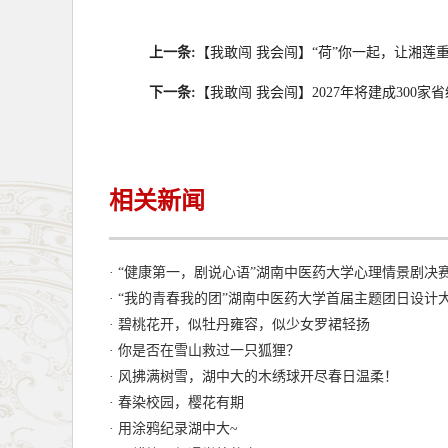
上一条:
【我敢闯 我会闯】“荷”你一起，让湘
下一条:
【我敢闯 我会闯】2027年将建成30
相关新闻
· “健康第一，剧说心语”湖南中医药大学心理情景剧决
· “我的青春我的团”湖南中医药大学首届主题团日设计
· 碧桃花开，似牡丹雍容，似少女罗裙轻扬
· 你是否在雪山救过一只狐狸？
· 风拂满树雪，湖中大的木绣球开尽春日温柔！
· 春染校园，樱花有期
· 用涂鸦纪录湖中大~