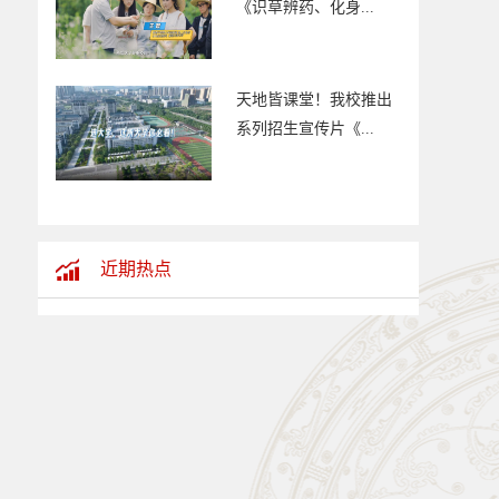
《识草辨药、化身...
天地皆课堂！我校推出
系列招生宣传片《...
近期热点