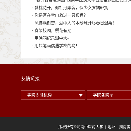
· “我的青春我的团”湖南中医药大学首届主题团日设计
· 碧桃花开，似牡丹雍容，似少女罗裙轻扬
· 你是否在雪山救过一只狐狸？
· 风拂满树雪，湖中大的木绣球开尽春日温柔！
· 春染校园，樱花有期
· 用涂鸦纪录湖中大~
· 用蜡笔画偶遇学校的鸟！
友情链接
学院职能机构
学院各院系
版权所有©湖南中医药大学 | 地址：湖南省长沙市含浦