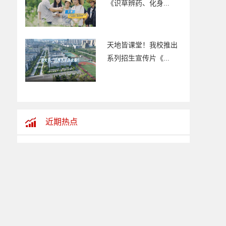
《识草辨药、化身...
天地皆课堂！我校推出
系列招生宣传片《...
近期热点