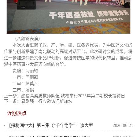
（八段锦表演）
本次大会汇聚了政、产、学、研、医各界代表，为中医药文化的
传承与创新搭建了南北联动的高端对话平台。此次研讨会的成果，将
进一步加速仲景文化品牌创新，促进传统医学的现代化转型，推动湖
湘中医药事业发展迈向新的台阶。
责编：闫丽颖
一审：闫丽颖
二审：彭莫凡
三审：廖娟
上一条：
建设高素质教师队伍 我校举行2025年第二期校长接待日
下一条：
易刚强一行应邀访问新加坡
近期热点
· 【探秘湖中大】第三集《“千年绝学” 上演大型
2026-06-21