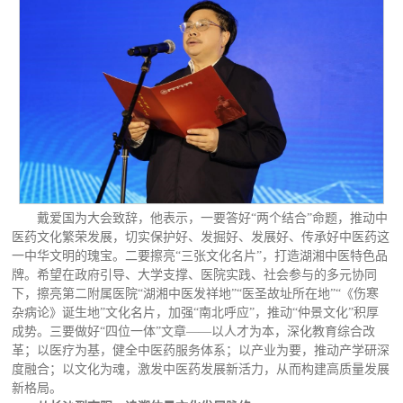
戴爱国为大会致辞，他表示，一要答好“两个结合”命题，推动中
医药文化繁荣发展，切实保护好、发掘好、发展好、传承好中医药这
一中华文明的瑰宝。二要擦亮“三张文化名片”，打造湖湘中医特色品
牌。希望在政府引导、大学支撑、医院实践、社会参与的多元协同
下，擦亮第二附属医院“湖湘中医发祥地”“医圣故址所在地”“《伤寒
杂病论》诞生地”文化名片，加强“南北呼应”，推动“仲景文化”积厚
成势。三要做好“四位一体”文章——以人才为本，深化教育综合改
革；以医疗为基，健全中医药服务体系；以产业为要，推动产学研深
度融合；以文化为魂，激发中医药发展新活力，从而构建高质量发展
新格局。