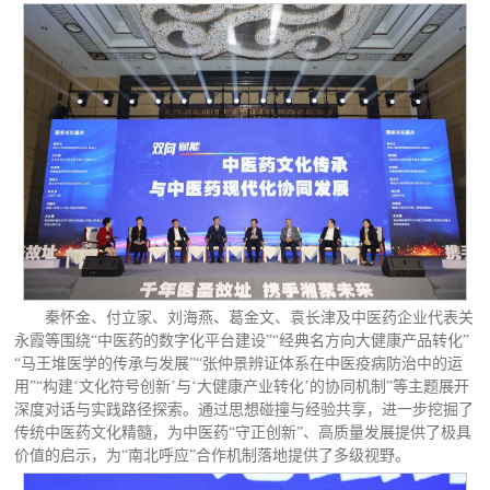
秦怀金、付立家、刘海燕、葛金文、袁长津及中医药企业代表关
永霞等围绕“中医药的数字化平台建设”“经典名方向大健康产品转化”
“马王堆医学的传承与发展”“张仲景辨证体系在中医疫病防治中的运
用”“构建‘文化符号创新’与‘大健康产业转化’的协同机制”等主题展开
深度对话与实践路径探索。通过思想碰撞与经验共享，进一步挖掘了
传统中医药文化精髓，为中医药“守正创新”、高质量发展提供了极具
价值的启示，为“南北呼应”合作机制落地提供了多级视野。