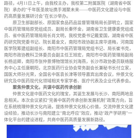
路径，4月11日上午，由我校主办，我校第二附属医院（湖南省中医
院）承办的“千年医圣故址携手湘聚未来——中医药文化建设与中医
药高质量发展研讨会”在长沙举办。
原卫生部副部长、原国家食品药品监督管理局局长邵明立，国家
中医药管理局原党组成员、副局长秦怀金，湖南省卫生健康委党组成
员、省中医药管理局局长肖文明，我校党委书记戴爱国，湖南省中医
药研究院党委书记、院长葛金文，南阳市政协副主席华道梅，河南国
医学院筹建组副组长、南阳市中医药管理局党组书记、局长崔书克，
南阳市政协教科卫体委员会副主任王旭宏，南阳市中医药管理局副局
长杨运卿，南阳市张仲景博物馆馆长刘海燕，长沙市政协委员联络服
务中心主任唐朝阳，北京医药行业协会常务副会长兼秘书长付立家，
国医大师孙光荣，全国名中医袁长津等领导嘉宾出席会议，仲景文化
研究及中医药现代化领域相关专家学者、医疗代表及企业代表参会。
聚焦仲景文化，共谋中医药传承创新
仲景文化是中医药文化的瑰宝，其诞生发展与长沙、南阳两地息
息相关。本次会议紧扣“完善中医药传承创新发展机制”政策方向，旨
在系统梳理仲景文化内涵，提炼仲景文化核心价值，交流仲景文化建
设经验，推动长沙与南阳建立“南北呼应”效应，推动“政产学研用”一
体化平台的建设进程，共商中医药高质量发展新路径。