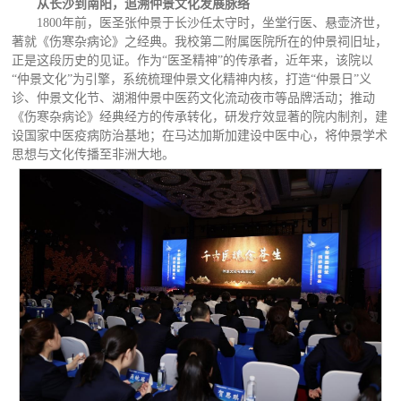
从长沙到南阳，追溯仲景文化发展脉络
1800年前，医圣张仲景于长沙任太守时，坐堂行医、悬壶济世，
著就《伤寒杂病论》之经典。我校第二附属医院所在的仲景祠旧址，
正是这段历史的见证。作为“医圣精神”的传承者，近年来，该院以
“仲景文化”为引擎，系统梳理仲景文化精神内核，打造“仲景日”义
诊、仲景文化节、湖湘仲景中医药文化流动夜市等品牌活动；推动
《伤寒杂病论》经典经方的传承转化，研发疗效显著的院内制剂，建
设国家中医疫病防治基地；在马达加斯加建设中医中心，将仲景学术
思想与文化传播至非洲大地。