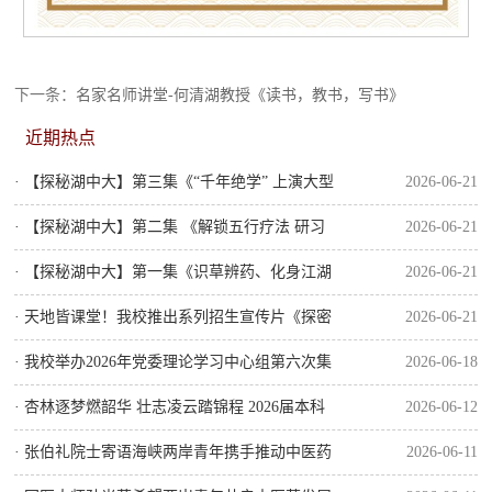
下一条：
名家名师讲堂-何清湖教授《读书，教书，写书》
近期热点
· 【探秘湖中大】第三集《“千年绝学” 上演大型
2026-06-21
“修仙”现场》
· 【探秘湖中大】第二集 《解锁五行疗法 研习
2026-06-21
君臣佐使》
· 【探秘湖中大】第一集《识草辨药、化身江湖
2026-06-21
百晓生》
· 天地皆课堂！我校推出系列招生宣传片《探密
2026-06-21
湖中大》尽显中医药特色育人风采
· 我校举办2026年党委理论学习中心组第六次集
2026-06-18
体学习
· 杏林逐梦燃韶华 壮志凌云踏锦程 2026届本科
2026-06-12
生毕业典礼圆满举行
· 张伯礼院士寄语海峡两岸青年携手推动中医药
2026-06-11