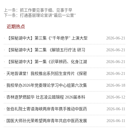
上一条：
抓工作要见事于细、见事于早
下一条：
打通基层理论宣讲“最后一公里”
近期热点
· 【探秘湖中大】第三集《“千年绝学” 上演大型
2026-06-21
“修仙”现场》
· 【探秘湖中大】第二集 《解锁五行疗法 研习
2026-06-21
君臣佐使》
· 【探秘湖中大】第一集《识草辨药、化身江湖
2026-06-21
百晓生》
· 天地皆课堂！我校推出系列招生宣传片《探密
2026-06-21
湖中大》尽显中医药特色育人风采
· 我校举办2026年党委理论学习中心组第六次集
2026-06-18
体学习
· 杏林逐梦燃韶华 壮志凌云踏锦程 2026届本科
2026-06-12
生毕业典礼圆满举行
· 张伯礼院士寄语海峡两岸青年携手推动中医药
2026-06-11
传承创新发展
· 国医大师孙光荣希望两岸青年共启中医药发展
2026-06-11