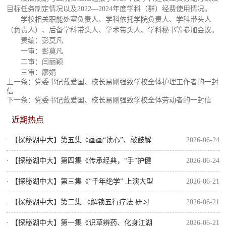
目标任务制定情况以及2022—2024年度学科（群）经费使用情况。
学校相关职能处室负责人、学科依托学院负责人、学科带头人
（负责人）、后备学科带头人、学术带头人、学科秘书等参加会议。
责编：彭莫凡
一审：彭莫凡
二审：闫丽颖
三审：廖娟
上一条：
党委书记戴爱国、校长易刚强致学校全体护理工作者的一封
信
下一条：
党委书记戴爱国、校长易刚强致学校全体劳动者的一封信
近期热点
· 【探秘湖中大】第五集《画画“读心”、敲鼓解
2026-06-24
郁》
· 【探秘湖中大】第四集《传承经典，“手”护健
2026-06-24
康》
· 【探秘湖中大】第三集《“千年绝学” 上演大型
2026-06-21
“修仙”现场》
· 【探秘湖中大】第二集 《解锁五行疗法 研习
2026-06-21
君臣佐使》
· 【探秘湖中大】第一集《识草辨药、化身江湖
2026-06-21